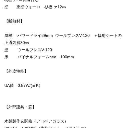
壁 塗壁ウォーロ 杉板 ァ12㎜
【断熱材】
屋根 パワードライ89mm ウールブレスV-120 ＋輻射シートの
上通気層30㎜
壁 ウールブレスV-120
床 パイナルフォームneo 100mm
【外皮性能】
UA値 0.57W/(㎡K）
【外部建具・窓】
木製製作玄関格ドア（ペアガラス）