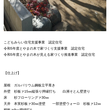
こどもみらい住宅支援事業 認定住宅
令和5年度とやまの木で家づくり支援事業 認定住宅
令和5年度とやまの木が見える家づくり推進事業 認定住宅
【仕上げ】
屋根 ガルバリウム鋼板立平葺き
外壁 杉板ァ15㎜縦張り押縁打ち 白洲そとん壁塗り
床 杉フローリングァ30㎜
天井 本実杉板ァ30㎜塗壁 一部塗壁ウォーロ 杉板ァ12㎜
桐板ァ9㎜押縁打ち