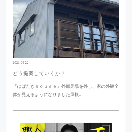
2021 08 22
どう提案していくか？
『はばたきｈｏｕｓｅ』外部足場を外し、家の外観全
体が見えるようになりました屋根...