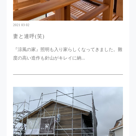
2021 03 02
妻と連呼(笑)
『涼風の家』照明も入り家らしくなってきました。難
度の高い造作も針山がキレイに納...