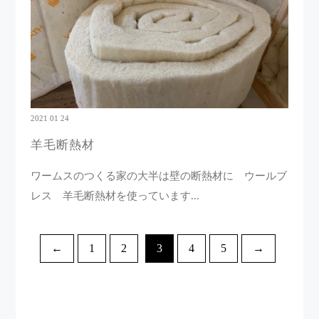
2021 01 24
羊毛断熱材
ワームスのつくる家の大半は壁の断熱材に ウールブ
レス 羊毛断熱材を使っています...
←
1
2
3
4
5
→