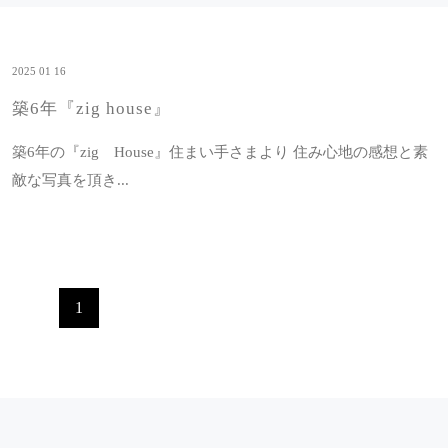
2025 01 16
築6年『zig house』
築6年の『zig House』住まい手さまより 住み心地の感想と素
敵な写真を頂き...
1