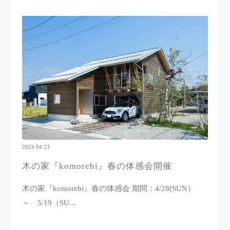
2024 04 23
木の家『komorebi』春の体感会開催
木の家『komorebi』春の体感会 期間：4/28(SUN）
～ 5/19（SU...