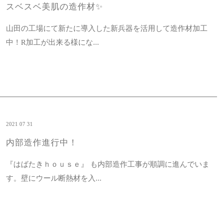
スベスベ美肌の造作材✨
山田の工場にて新たに導入した新兵器を活用して造作材加工
中！R加工が出来る様にな...
2021 07 31
内部造作進行中！
『はばたきｈｏｕｓｅ』 も内部造作工事が順調に進んでいま
す。壁にウール断熱材を入...