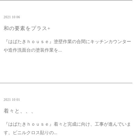
2021 10 06
和の要素をプラス+
『はばたきｈｏｕｓｅ』塗壁作業の合間にキッチンカウンター
や造作洗面台の塗装作業を...
2021 10 01
着々と、、、
『はばたきｈｏｕｓｅ』着々と完成に向け、工事が進んでいま
す。ビニルクロス貼りの...