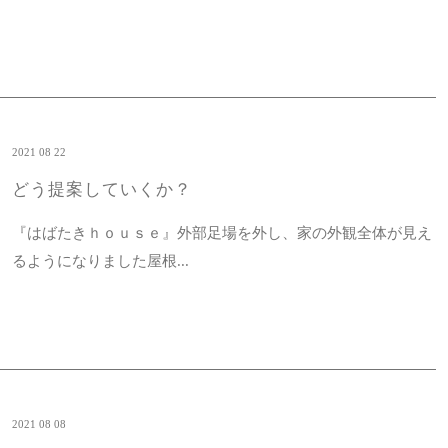
2021 08 22
どう提案していくか？
『はばたきｈｏｕｓｅ』外部足場を外し、家の外観全体が見え
るようになりました屋根...
2021 08 08