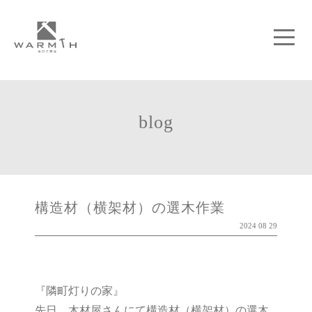
blog
構造材（横架材）の選木作業
2024 08 29
『隣町灯りの家』
先日、木材屋さんにて構造材（横架材）の選木